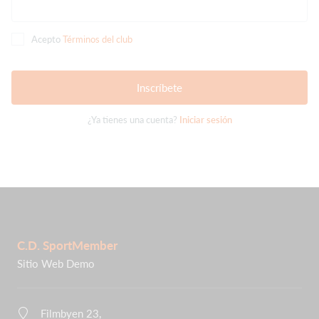
Acepto
Términos del club
Inscríbete
¿Ya tienes una cuenta?
Iniciar sesión
C.D. SportMember
Sitio Web Demo
Filmbyen 23,